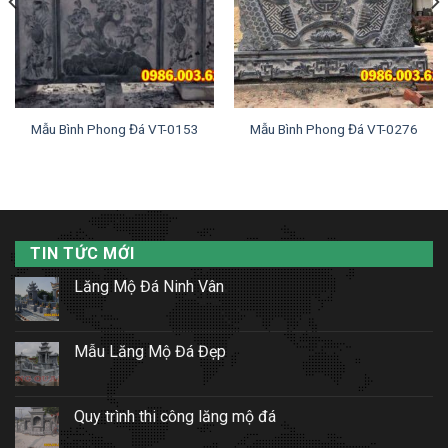
Mẫu Bình Phong Đá VT-0153
Mẫu Bình Phong Đá VT-0276
TIN TỨC MỚI
Lăng Mộ Đá Ninh Vân
Mẫu Lăng Mộ Đá Đẹp
Quy trình thi công lăng mộ đá