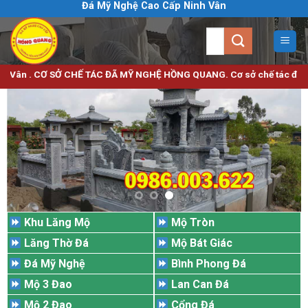
Đá Mỹ Nghệ Cao Cấp Ninh Vân
Bỏ
qua
Tìm
nội
kiếm:
dung
Ơ SỞ CHẾ TÁC ĐÃ MỸ NGHỆ HỒNG QUANG. Cơ sở chế tác đá mỹ nghệ uy tín
Khu Lăng Mộ
Mộ Tròn
Lăng Thờ Đá
Mộ Bát Giác
Đá Mỹ Nghệ
Bình Phong Đá
Mộ 3 Đao
Lan Can Đá
Mộ 2 Đao
Cổng Đá