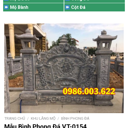
Mộ Bành
Cột Đá
TRANG CHỦ
/
KHU LĂNG MỘ
/
BÌNH PHONG ĐÁ
Mẫu Bình Phong Đá VT-0154