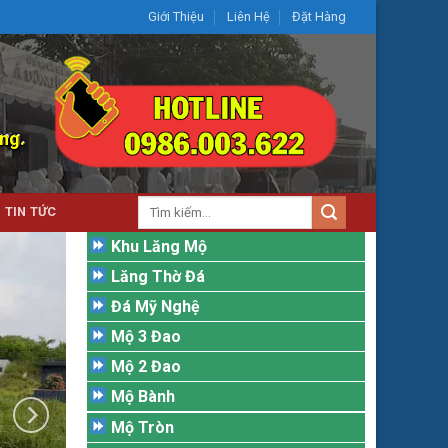
Giới Thiệu
Liên Hệ
Đặt Hàng
ờng.
Tìm
TIN TỨC
kiếm:
Khu Lăng Mộ
Lăng Thờ Đá
Đá Mỹ Nghệ
Mộ 3 Đao
Mộ 2 Đao
Mộ Bành
Mộ Tròn