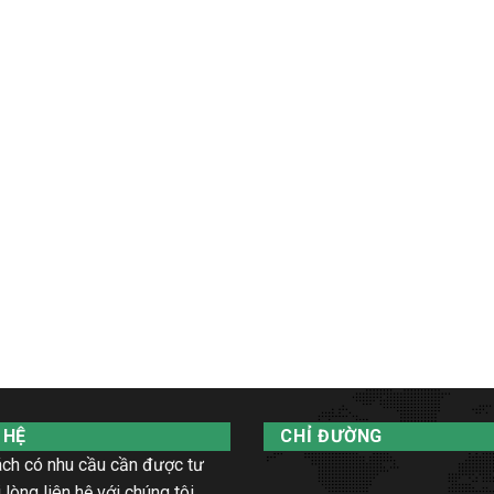
 HỆ
CHỈ ĐƯỜNG
ch có nhu cầu cần được tư
 lòng liên hệ với chúng tôi