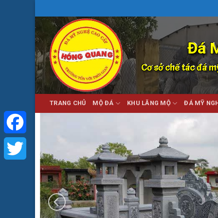
Bỏ
qua
nội
dung
Đá 
Cơ sở chế tác đá mỹ
TRANG CHỦ
MỘ ĐÁ
KHU LĂNG MỘ
ĐÁ MỸ NG
Facebook
Twitter