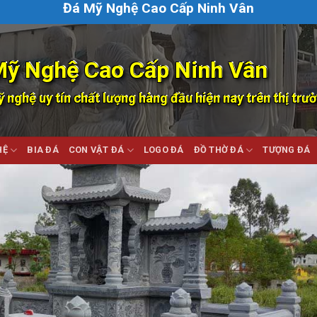
Đá Mỹ Nghệ Cao Cấp Ninh Vân
Mỹ Nghệ Cao Cấp Ninh Vân
 nghệ uy tín chất lượng hàng đầu hiện nay trên thị trư
HỆ
BIA ĐÁ
CON VẬT ĐÁ
LOGO ĐÁ
ĐỒ THỜ ĐÁ
TƯỢNG ĐÁ