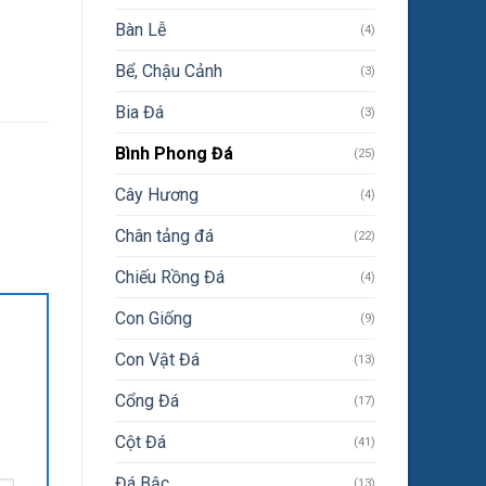
Bàn Lễ
(4)
Bể, Chậu Cảnh
(3)
Bia Đá
(3)
Bình Phong Đá
(25)
Cây Hương
(4)
Chân tảng đá
(22)
Chiếu Rồng Đá
(4)
Con Giống
(9)
Con Vật Đá
(13)
Cổng Đá
(17)
Cột Đá
(41)
Đá Bậc
(13)