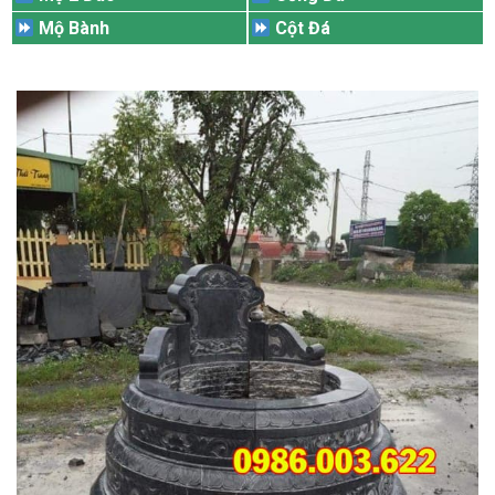
Mộ Bành
Cột Đá