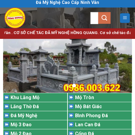
Đá Mỹ Nghệ Cao Cấp Ninh Vân
Bỏ
qua
Tìm
nội
kiếm:
dung
Ơ SỞ CHẾ TÁC ĐÃ MỸ NGHỆ HỒNG QUANG. Cơ sở chế tác đá mỹ nghệ uy tín
Khu Lăng Mộ
Mộ Tròn
Lăng Thờ Đá
Mộ Bát Giác
Đá Mỹ Nghệ
Bình Phong Đá
Mộ 3 Đao
Lan Can Đá
Mộ 2 Đao
Cổng Đá