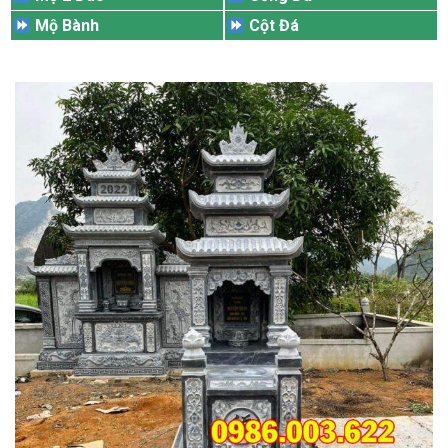
Mộ Bành
Cột Đá