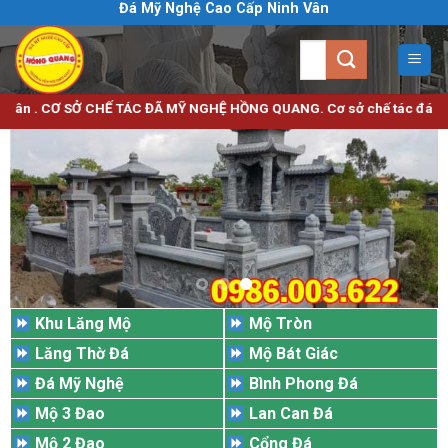
Đá Mỹ Nghệ Cao Cấp Ninh Vân
Bỏ
qua
Tìm
nội
kiếm:
dung
 SỞ CHẾ TÁC ĐÃ MỸ NGHỆ HỒNG QUANG. Cơ sở chế tác đá mỹ nghệ uy tín c
Khu Lăng Mộ
Mộ Tròn
Lăng Thờ Đá
Mộ Bát Giác
Đá Mỹ Nghệ
Bình Phong Đá
Mộ 3 Đao
Lan Can Đá
Mộ 2 Đao
Cổng Đá