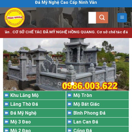
Đá Mỹ Nghệ Cao Cấp Ninh Vân
Bỏ
qua
Tìm
nội
kiếm:
dung
 SỞ CHẾ TÁC ĐÃ MỸ NGHỆ HỒNG QUANG. Cơ sở chế tác đá mỹ nghệ uy tín c
Khu Lăng Mộ
Mộ Tròn
Lăng Thờ Đá
Mộ Bát Giác
Đá Mỹ Nghệ
Bình Phong Đá
Mộ 3 Đao
Lan Can Đá
Mộ 2 Đao
Cổng Đá