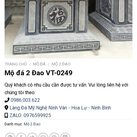
TRANG CHỦ
/
MỘ ĐÁ
/
MỘ 2 ĐAO
Mộ đá 2 Đao VT-0249
Quý khách có nhu cầu cần được tư vấn. Vui lòng liên hệ với
chúng tôi theo:
0986.003.622
Làng Đá Mỹ Nghệ Ninh Vân - Hoa Lư - Ninh Bình
ZALO: 0976599925
Danh mục:
Mộ 2 Đao