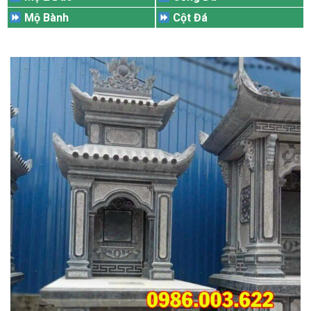
Mộ Bành
Cột Đá