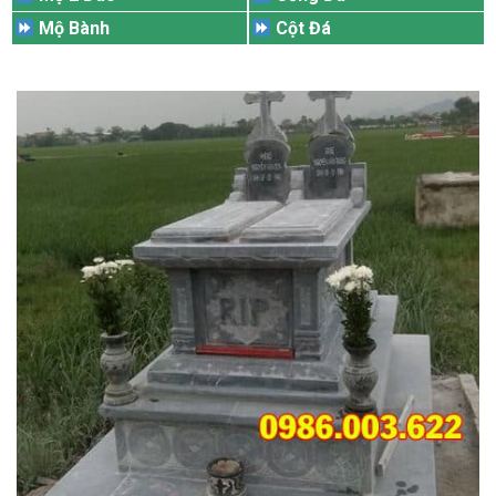
Mộ Bành
Cột Đá