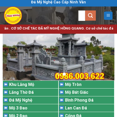
Đá Mỹ Nghệ Cao Cấp Ninh Vân
Bỏ
qua
Tìm
nội
kiếm:
dung
 SỞ CHẾ TÁC ĐÃ MỸ NGHỆ HỒNG QUANG. Cơ sở chế tác đá mỹ nghệ uy tín c
Khu Lăng Mộ
Mộ Tròn
Lăng Thờ Đá
Mộ Bát Giác
Đá Mỹ Nghệ
Bình Phong Đá
Mộ 3 Đao
Lan Can Đá
Mộ 2 Đao
Cổng Đá