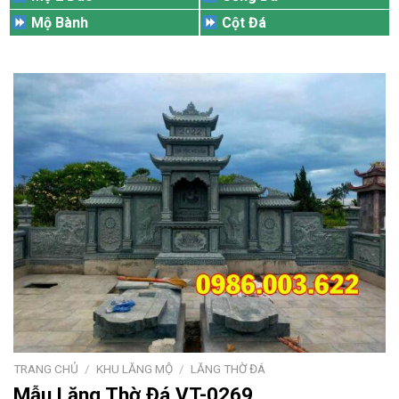
Mộ Bành
Cột Đá
TRANG CHỦ
/
KHU LĂNG MỘ
/
LĂNG THỜ ĐÁ
Mẫu Lăng Thờ Đá VT-0269