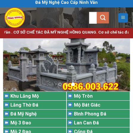
Đá Mỹ Nghệ Cao Cấp Ninh Vân
Bỏ
qua
Tìm
nội
kiếm:
dung
Ơ SỞ CHẾ TÁC ĐÃ MỸ NGHỆ HỒNG QUANG. Cơ sở chế tác đá mỹ nghệ uy tín 
Khu Lăng Mộ
Mộ Tròn
Lăng Thờ Đá
Mộ Bát Giác
Đá Mỹ Nghệ
Bình Phong Đá
Mộ 3 Đao
Lan Can Đá
Mộ 2 Đao
Cổng Đá