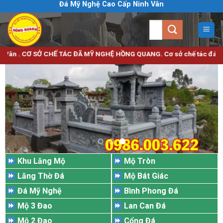
Đá Mỹ Nghệ Cao Cấp Ninh Vân
Bỏ
qua
Tìm
nội
kiếm:
dung
 SỞ CHẾ TÁC ĐÃ MỸ NGHỆ HỒNG QUANG. Cơ sở chế tác đá mỹ nghệ uy tín c
Khu Lăng Mộ
Mộ Tròn
Lăng Thờ Đá
Mộ Bát Giác
Đá Mỹ Nghệ
Bình Phong Đá
Mộ 3 Đao
Lan Can Đá
Mộ 2 Đao
Cổng Đá