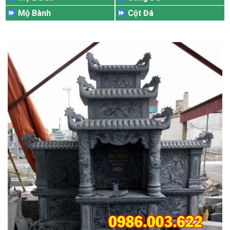
Mộ Bành
Cột Đá