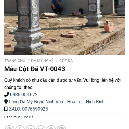
TRANG CHỦ
/
ĐÁ MỸ NGHỆ
/
CỘT ĐÁ
Mẫu Cột Đá VT-0043
Quý khách có nhu cầu cần được tư vấn. Vui lòng liên hệ với
chúng tôi theo:
0986.003.622
Làng Đá Mỹ Nghệ Ninh Vân - Hoa Lư - Ninh Bình
ZALO: 0976599925
Danh mục:
Cột Đá