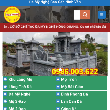
Đá Mỹ Nghệ Cao Cấp Ninh Vân
Bỏ
qua
Tìm
nội
kiếm:
dung
SỞ CHẾ TÁC ĐÃ MỸ NGHỆ HỒNG QUANG. Cơ sở chế tác đá mỹ nghệ uy tín c
Khu Lăng Mộ
Mộ Tròn
Lăng Thờ Đá
Mộ Bát Giác
Đá Mỹ Nghệ
Bình Phong Đá
Mộ 3 Đao
Lan Can Đá
Mộ 2 Đao
Cổng Đá