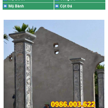
Mộ Bành
Cột Đá