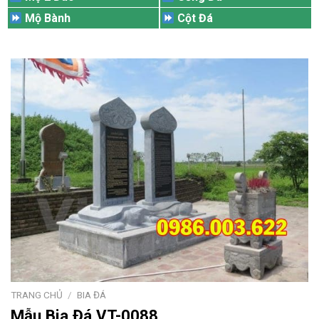
Mộ Bành
Cột Đá
TRANG CHỦ
/
BIA ĐÁ
Mẫu Bia Đá VT-0088