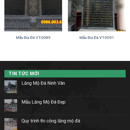
Mẫu Bia Đá VT-0089
Mẫu Bia Đá VT-0091
TIN TỨC MỚI
Lăng Mộ Đá Ninh Vân
Mẫu Lăng Mộ Đá Đẹp
Quy trình thi công lăng mộ đá