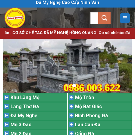
Đá Mỹ Nghệ Cao Cấp Ninh Vân
Bỏ
qua
Tìm
nội
kiếm:
dung
Ơ SỞ CHẾ TÁC ĐÃ MỸ NGHỆ HỒNG QUANG. Cơ sở chế tác đá mỹ nghệ uy tín 
Khu Lăng Mộ
Mộ Tròn
Lăng Thờ Đá
Mộ Bát Giác
Đá Mỹ Nghệ
Bình Phong Đá
Mộ 3 Đao
Lan Can Đá
Mộ 2 Đao
Cổng Đá