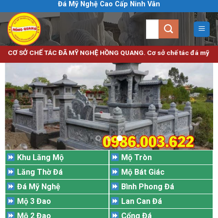
Đá Mỹ Nghệ Cao Cấp Ninh Vân
Bỏ
qua
Tìm
nội
kiếm:
dung
TÁC ĐÃ MỸ NGHỆ HỒNG QUANG. Cơ sở chế tác đá mỹ nghệ uy tín chất lượ
Khu Lăng Mộ
Mộ Tròn
Lăng Thờ Đá
Mộ Bát Giác
Đá Mỹ Nghệ
Bình Phong Đá
Mộ 3 Đao
Lan Can Đá
Mộ 2 Đao
Cổng Đá